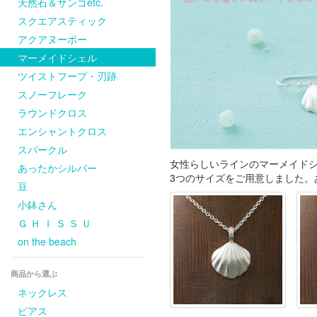
天然石＆サンゴetc.
スクエアスティック
アクアヌーボー
マーメイドシェル
ツイストフープ・刃跡
スノーフレーク
ラウンドクロス
エンシャントクロス
スパークル
女性らしいラインのマーメイド
あったかシルバー
3つのサイズをご用意しました。
豆
小鉢さん
Ｇ Ｈ Ｉ Ｓ Ｓ Ｕ
on the beach
商品から選ぶ
ネックレス
ピアス