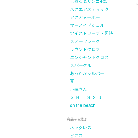
天然石＆サンゴetc.
スクエアスティック
アクアヌーボー
マーメイドシェル
ツイストフープ・刃跡
スノーフレーク
ラウンドクロス
エンシャントクロス
スパークル
あったかシルバー
豆
小鉢さん
Ｇ Ｈ Ｉ Ｓ Ｓ Ｕ
on the beach
商品から選ぶ
ネックレス
ピアス