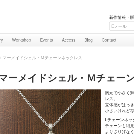
新作情報・販
ry
Workshop
Events
Access
Blog
Contact
/
マーメイドシェル・Ｍチェーンネックレス
マーメイドシェル・Ｍチェー
胸元で小さく
レス。
立体感がはっ
小さいけれど
Lチェーンネッ
チェーンも細
よりさりげな