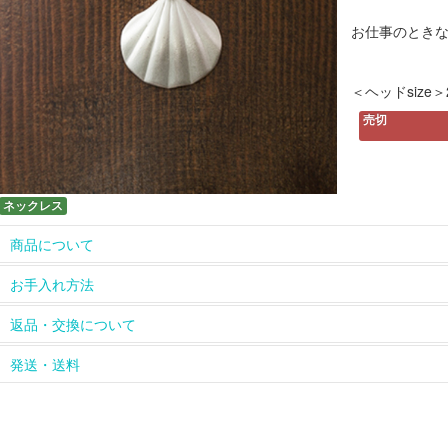
お仕事のとき
＜ヘッドsize＞2
売切
ネックレス
商品について
ホームページに掲載している以外の長さのチェーンや、ペンダン
お手入れ方法
については
contact
からお問い合わせください。
革ひもは天然皮を使用しているため、使っていくうちに風合いが
【長く綺麗にお使いいただくために】
返品・交換について
をお楽しみください。
シルバーのアクセサリーは、ご使用にならないときは密閉できる
天然石、天然素材のひとつひとつの色、模様の違い、多少のキズ
れて保管してください。酸化による変色の進行を防ぐことができ
お届けした商品は到着後すぐにご確認ください。
発送・送料
ピアスの金具（耳に触れる部分）をチタンに変更できるものもあ
※購入された商品は密閉できる袋に入れてお届けします。
返品、交換は商品到着後８日以内とさせていただきます。返品、交換
お問い合わせください。
【シルバーが変色してしまったら】
のメールまたはお電話にてご連絡ください。
商品は手作りのため、お申込み受付後１～２週間以内にお届けい
artseaのシルバーアクセサリーは、磨きをかけずマット仕上げ
また、お客様の都合による返品、交換については返送料、再送料
品が届かない場合には、お手数ですがartseaまでお問い合わせく
風合いに仕上げています。銀磨きクロスで磨いてしまうと風合い
ご了承ください。返送された商品到着後、返品、交換のお手続き
商品の在庫や制作の都合上お届けまでに２週間以上かかる場合は