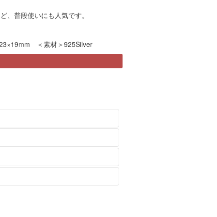
など、普段使いにも人気です。
3×19mm ＜素材＞925Silver
トヘッドのみ、チェーンのみの注文
変わっていきます。変化する風合い
袋（ジッパーのついた袋など）に入
はご了承ください。
ます。
ります。ご希望のかたは
の際には必ず事前にcontactから
contact
より
たします。２週間以上経過しても商
をすることによって柔らかい輝きのある
をお客様にご負担いただきますので
ださい。
を損ないますので、液体タイプのシ
をいたします。
、お申し込み後ただちにご連絡いた