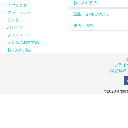
ホームページに掲載して
お手入れ方法
イヤリング
については
contact
からお
アンクレット
革ひもは天然皮を使用し
【長く綺麗にお使いいた
返品・交換について
をお楽しみください。
シルバーのアクセサリー
リング
天然石、天然素材のひと
れて保管してください。
お届けした商品は到着後
発送・送料
バングル
ピアスの金具（耳に触れ
※購入された商品は密閉で
返品、交換は商品到着後８
ブレスレット
お問い合わせください。
【シルバーが変色してし
のメールまたはお電話に
商品は手作りのため、お
artseaのシルバーア
また、お客様の都合によ
品が届かない場合には、お手
メンズにおすすめ
風合いに仕上げています
ご了承ください。返送さ
商品の在庫や制作の都合
お手入れ用品
ルバークリーナーでのお
します。
クロスでのお手入れも可
お申込み受付後、出荷準
のでご了承ください。（
プライ
＜送料について＞
特定商取
１回の発送につき600円
１回のご注文が10,800
©2020 artsea.