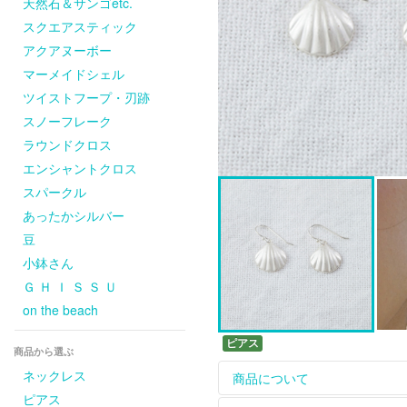
天然石＆サンゴetc.
スクエアスティック
アクアヌーボー
マーメイドシェル
ツイストフープ・刃跡
スノーフレーク
ラウンドクロス
エンシャントクロス
スパークル
あったかシルバー
豆
小鉢さん
Ｇ Ｈ Ｉ Ｓ Ｓ Ｕ
on the beach
ピアス
商品から選ぶ
ネックレス
商品について
ピアス