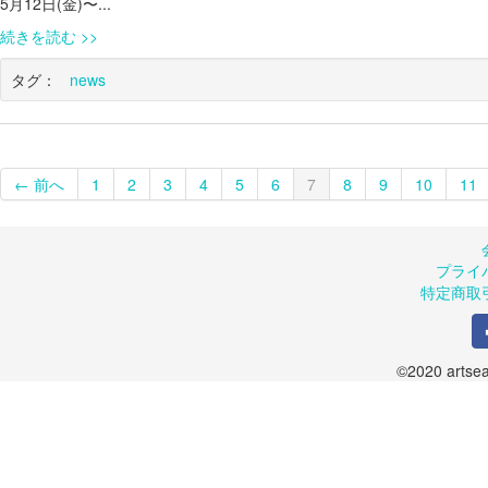
5月12日(金)〜...
続きを読む
タグ：
news
← 前へ
1
2
3
4
5
6
7
8
9
10
11
プライ
特定商取
©2020 artsea.