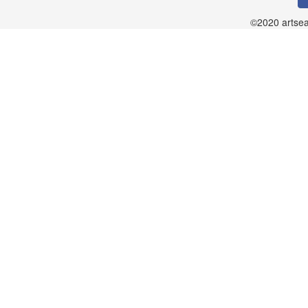
©2020 artsea.