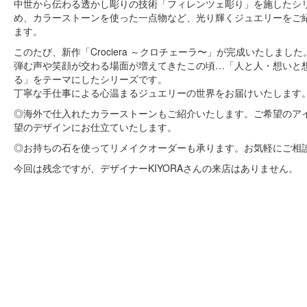
中世から伝わる透かし彫りの技術「フィレンツェ彫り」を施したシ
め、カラーストーンを使った一点物など、光り輝くジュエリーをご
ます。
このたび、新作「Crociera ～クロチェーラ〜」が完成いたしました
弾む声や笑顔が交わる場面が増えてきたこの頃…「人と人・想いと
る」をテーマにしたシリーズです。
丁寧な手仕事による心温まるジュエリーの世界をお届けいたします
◎海外で仕入れたカラーストーンもご紹介いたします。ご希望のア
望のデザインにお仕立ていたします。
◎お持ちの石を使ってリメイクオーダーも承ります。お気軽にご相
今回は残念ですが、デザイナーKIYORAさんの来店はありません。