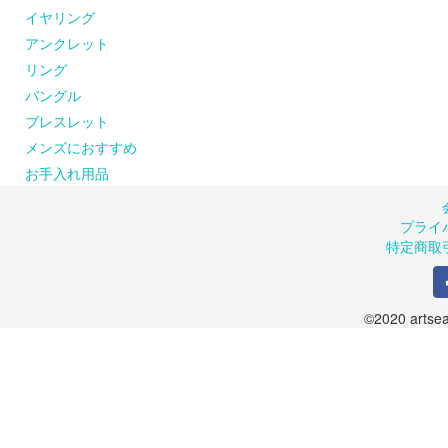
artseaのシルバーア
また、お客様の都合によ
品が届かない場合には、お手
イヤリング
風合いに仕上げています
ご了承ください。返送さ
商品の在庫や制作の都合
アンクレット
ルバークリーナーでのお
します。
リング
クロスでのお手入れも可
お申込み受付後、出荷準
のでご了承ください。（
バングル
＜送料について＞
ブレスレット
１回の発送につき600円
メンズにおすすめ
１回のご注文が10,800
お手入れ用品
プライ
特定商取
©2020 artsea.