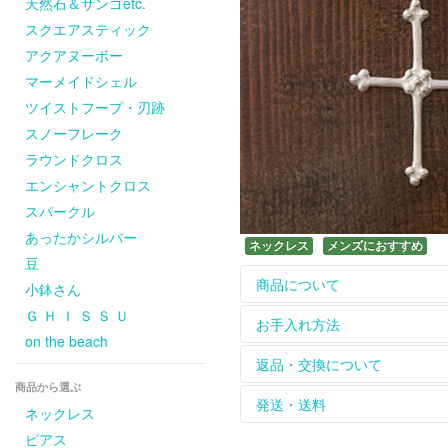
天然石＆サンゴetc.
スクエアスティック
アクアヌーボー
マーメイドシェル
ツイストフープ・刃跡
スノーフレーク
ラウンドクロス
エンシャントクロス
スパークル
あったかシルバー
ネックレス
メンズにおすすめ
豆
商品について
小鉢さん
Ｇ Ｈ Ｉ Ｓ Ｓ Ｕ
ホームページに掲載して
お手入れ方法
on the beach
については
contact
からお
革ひもは天然皮を使用し
【長く綺麗にお使いいた
返品・交換について
をお楽しみください。
シルバーのアクセサリー
商品から選ぶ
天然石、天然素材のひと
れて保管してください。
お届けした商品は到着後
発送・送料
ネックレス
ピアスの金具（耳に触れ
※購入された商品は密閉で
返品、交換は商品到着後８
ピアス
お問い合わせください。
【シルバーが変色してし
のメールまたはお電話に
商品は手作りのため、お