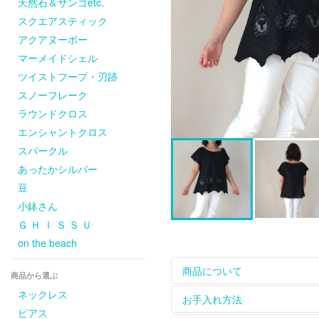
天然石＆サンゴetc.
スクエアスティック
アクアヌーボー
マーメイドシェル
ツイストフープ・刃跡
スノーフレーク
ラウンドクロス
エンシャントクロス
スパークル
あったかシルバー
豆
小鉢さん
Ｇ Ｈ Ｉ Ｓ Ｓ Ｕ
on the beach
商品について
商品から選ぶ
ネックレス
ホームページに掲載して
お手入れ方法
については
contact
からお
ピアス