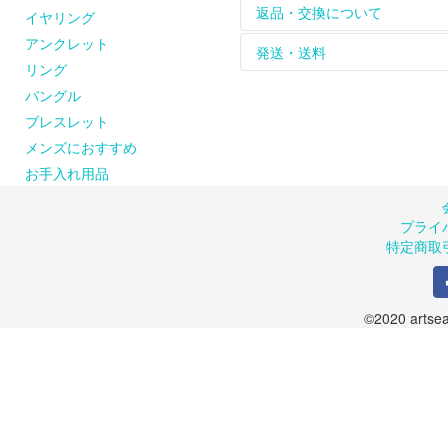
革ひもは天然皮を使用し
【長く綺麗にお使いいた
返品・交換について
イヤリング
をお楽しみください。
シルバーのアクセサリー
アンクレット
天然石、天然素材のひと
れて保管してください。
お届けした商品は到着後
発送・送料
リング
ピアスの金具（耳に触れ
※購入された商品は密閉で
返品、交換は商品到着後８
お問い合わせください。
【シルバーが変色してし
のメールまたはお電話に
商品は手作りのため、お
バングル
artseaのシルバーア
また、お客様の都合によ
品が届かない場合には、お手
ブレスレット
風合いに仕上げています
ご了承ください。返送さ
商品の在庫や制作の都合
メンズにおすすめ
ルバークリーナーでのお
します。
クロスでのお手入れも可
お申込み受付後、出荷準
お手入れ用品
のでご了承ください。（
＜送料について＞
プライ
１回の発送につき600円
特定商取
１回のご注文が10,800
©2020 artsea.