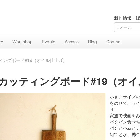
新作情報・販
ry
Workshop
Events
Access
Blog
Contact
ィングボード#19（オイル仕上げ）
カッティングボード#19（オ
小さいサイズ
をのせて、ワ
り
家族で映画を
パクパク食べ
パンとハムと
辺でとか、携帯