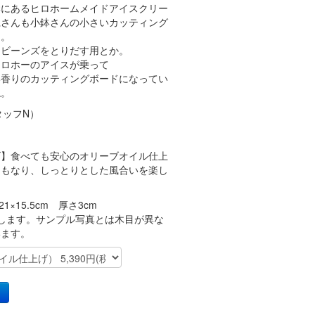
岸にあるヒロホームメイドアイスクリー
仁さんも小鉢さんの小さいカッティング
中。
ラビーンズをとりだす用とか。
ヒロホーのアイスが乗って
い香りのカッティングボードになってい
ね。
スタッフN）
げ】食べても安心のオリーブオイル仕上
にもなり、しっとりとした風合いを楽し
21×15.5cm 厚さ3cm
します。サンプル写真とは木目が異な
います。
加