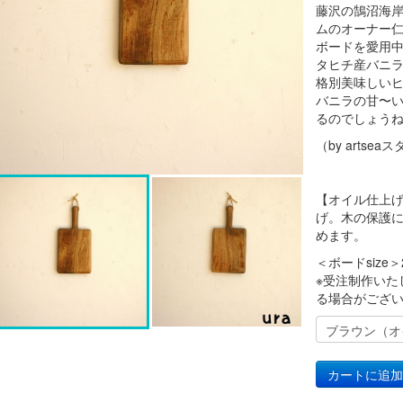
藤沢の鵠沼海
ムのオーナー
ボードを愛用
タヒチ産バニ
格別美味しい
バニラの甘〜
るのでしょう
（by artsea
【オイル仕上
げ。木の保護
めます。
＜ボードsize＞
※受注制作いた
る場合がござ
カートに追