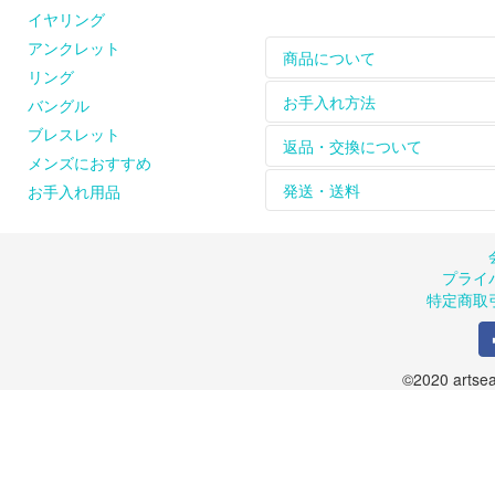
イヤリング
アンクレット
商品について
リング
ホームページに掲載して
お手入れ方法
バングル
については
contact
からお
ブレスレット
革ひもは天然皮を使用し
【長く綺麗にお使いいた
返品・交換について
メンズにおすすめ
をお楽しみください。
シルバーのアクセサリー
天然石、天然素材のひと
れて保管してください。
お届けした商品は到着後
発送・送料
お手入れ用品
ピアスの金具（耳に触れ
※購入された商品は密閉で
返品、交換は商品到着後８
お問い合わせください。
【シルバーが変色してし
のメールまたはお電話に
商品は手作りのため、お
artseaのシルバーア
また、お客様の都合によ
品が届かない場合には、お手
風合いに仕上げています
ご了承ください。返送さ
商品の在庫や制作の都合
プライ
ルバークリーナーでのお
します。
特定商取
クロスでのお手入れも可
お申込み受付後、出荷準
のでご了承ください。（
＜送料について＞
©2020 artsea.
１回の発送につき600円
１回のご注文が10,800