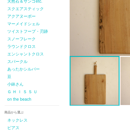
天然石＆サンゴetc.
スクエアスティック
アクアヌーボー
マーメイドシェル
ツイストフープ・刃跡
スノーフレーク
ラウンドクロス
エンシャントクロス
スパークル
あったかシルバー
豆
小鉢さん
Ｇ Ｈ Ｉ Ｓ Ｓ Ｕ
on the beach
商品から選ぶ
ネックレス
ピアス