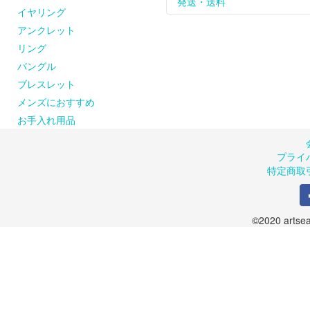
天然石、天然素材のひと
れて保管してください。
お届けした商品は到着後
発送・送料
イヤリング
ピアスの金具（耳に触れ
※購入された商品は密閉で
返品、交換は商品到着後８
お問い合わせください。
【シルバーが変色してし
のメールまたはお電話に
商品は手作りのため、お
アンクレット
artseaのシルバーア
また、お客様の都合によ
品が届かない場合には、お手
リング
風合いに仕上げています
ご了承ください。返送さ
商品の在庫や制作の都合
バングル
ルバークリーナーでのお
します。
クロスでのお手入れも可
お申込み受付後、出荷準
ブレスレット
のでご了承ください。（
メンズにおすすめ
＜送料について＞
お手入れ用品
１回の発送につき600円
１回のご注文が10,800
プライ
特定商取
©2020 artsea.