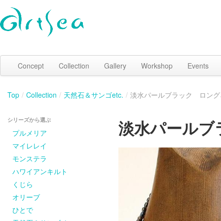
Concept
Collection
Gallery
Workshop
Events
Top
/
Collection
/
天然石＆サンゴetc.
/
淡水パールブラック ロング
シリーズから選ぶ
淡水パールブ
プルメリア
マイレレイ
モンステラ
ハワイアンキルト
くじら
オリーブ
ひとで