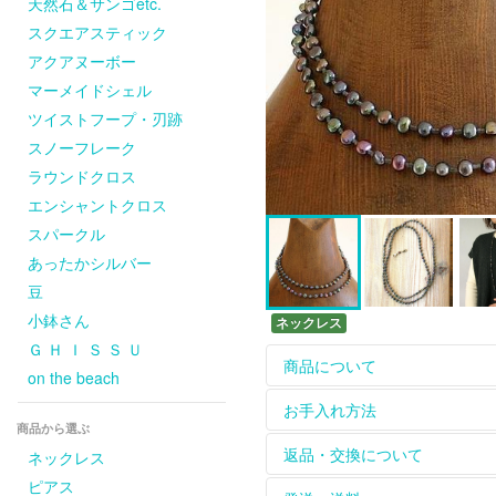
天然石＆サンゴetc.
スクエアスティック
アクアヌーボー
マーメイドシェル
ツイストフープ・刃跡
スノーフレーク
ラウンドクロス
エンシャントクロス
スパークル
あったかシルバー
豆
小鉢さん
ネックレス
Ｇ Ｈ Ｉ Ｓ Ｓ Ｕ
商品について
on the beach
ホームページに掲載して
お手入れ方法
については
contact
からお
商品から選ぶ
革ひもは天然皮を使用し
【長く綺麗にお使いいた
返品・交換について
ネックレス
をお楽しみください。
シルバーのアクセサリー
ピアス