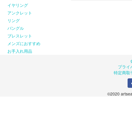
ピアスの金具（耳に触れ
※購入された商品は密閉で
返品、交換は商品到着後８
イヤリング
お問い合わせください。
【シルバーが変色してし
のメールまたはお電話に
商品は手作りのため、お
artseaのシルバーア
また、お客様の都合によ
品が届かない場合には、お手
アンクレット
風合いに仕上げています
ご了承ください。返送さ
商品の在庫や制作の都合
リング
ルバークリーナーでのお
します。
バングル
クロスでのお手入れも可
お申込み受付後、出荷準
ブレスレット
のでご了承ください。（
＜送料について＞
メンズにおすすめ
１回の発送につき600円
お手入れ用品
１回のご注文が10,800
プライ
特定商取
©2020 artsea.