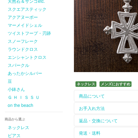
天然石＆サンゴetc.
スクエアスティック
アクアヌーボー
マーメイドシェル
ツイストフープ・刃跡
スノーフレーク
ラウンドクロス
エンシャントクロス
スパークル
あったかシルバー
豆
ネックレス
メンズにおすすめ
小鉢さん
商品について
Ｇ Ｈ Ｉ Ｓ Ｓ Ｕ
on the beach
ホームページに掲載して
お手入れ方法
については
contact
からお
商品から選ぶ
革ひもは天然皮を使用し
【長く綺麗にお使いいた
返品・交換について
をお楽しみください。
シルバーのアクセサリー
ネックレス
天然石、天然素材のひと
れて保管してください。
お届けした商品は到着後
発送・送料
ピアス