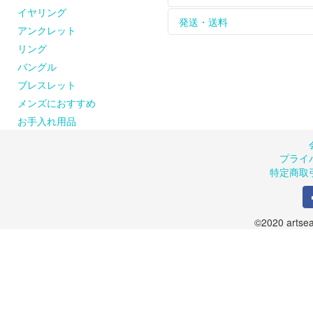
をお楽しみください。
シルバーのアクセサリー
イヤリング
天然石、天然素材のひと
れて保管してください。
お届けした商品は到着後
発送・送料
アンクレット
ピアスの金具（耳に触れ
※購入された商品は密閉で
返品、交換は商品到着後８
お問い合わせください。
【シルバーが変色してし
のメールまたはお電話に
商品は手作りのため、お
リング
artseaのシルバーア
また、お客様の都合によ
品が届かない場合には、お手
バングル
風合いに仕上げています
ご了承ください。返送さ
商品の在庫や制作の都合
ブレスレット
ルバークリーナーでのお
します。
メンズにおすすめ
クロスでのお手入れも可
お申込み受付後、出荷準
のでご了承ください。（
お手入れ用品
＜送料について＞
１回の発送につき600円
プライ
１回のご注文が10,800
特定商取
©2020 artsea.