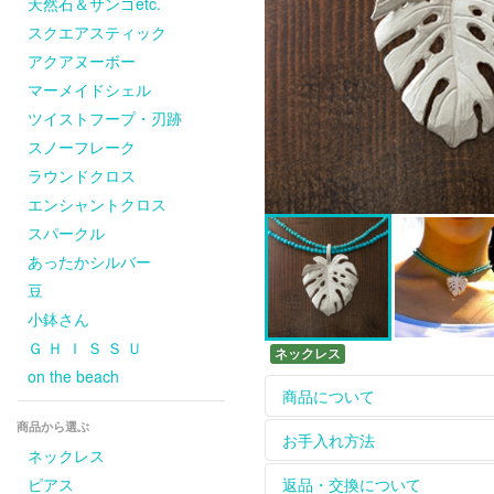
天然石＆サンゴetc.
スクエアスティック
アクアヌーボー
マーメイドシェル
ツイストフープ・刃跡
スノーフレーク
ラウンドクロス
エンシャントクロス
スパークル
あったかシルバー
豆
小鉢さん
Ｇ Ｈ Ｉ Ｓ Ｓ Ｕ
ネックレス
on the beach
商品について
商品から選ぶ
ホームページに掲載して
お手入れ方法
ネックレス
については
contact
からお
革ひもは天然皮を使用し
【長く綺麗にお使いいた
返品・交換について
ピアス