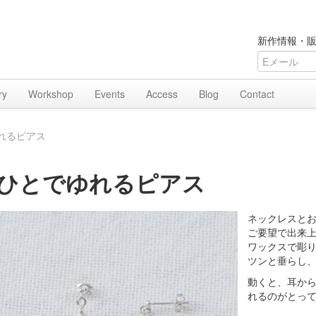
新作情報・販
ry
Workshop
Events
Access
Blog
Contact
れるピアス
ひとでゆれるピアス
ネックレスと
ご要望で出来
ワックスで彫
ツンと垂らし
動くと、耳か
れるのがとっ