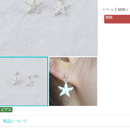
＜ヘッドsize＞1
売切
ピアス
商品について