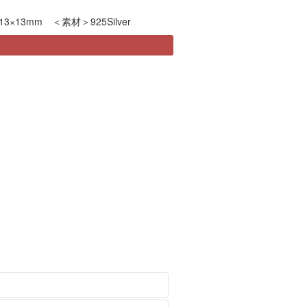
3×13mm ＜素材＞925Silver