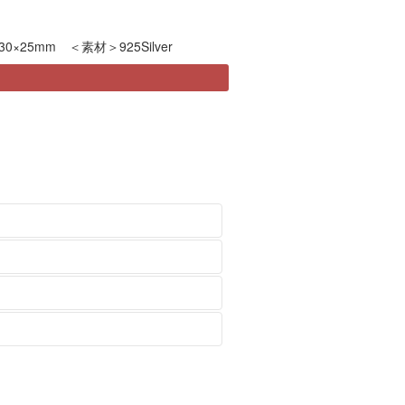
0×25mm ＜素材＞925Silver
トヘッドのみ、チェーンのみの注文
変わっていきます。変化する風合い
袋（ジッパーのついた袋など）に入
はご了承ください。
ます。
ります。ご希望のかたは
の際には必ず事前にcontactから
contact
より
たします。２週間以上経過しても商
をすることによって柔らかい輝きのある
をお客様にご負担いただきますので
ださい。
を損ないますので、液体タイプのシ
をいたします。
、お申し込み後ただちにご連絡いた