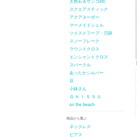
天然石＆サンゴetc.
スクエアスティック
アクアヌーボー
マーメイドシェル
ツイストフープ・刃跡
スノーフレーク
ラウンドクロス
エンシャントクロス
スパークル
あったかシルバー
豆
小鉢さん
Ｇ Ｈ Ｉ Ｓ Ｓ Ｕ
on the beach
商品から選ぶ
ネックレス
ピアス