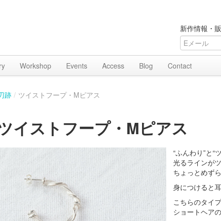
新作情報・販
ry
Workshop
Events
Access
Blog
Contact
刃跡
/
ツイストフープ・Mピアス
ツイストフープ・Mピアス
“ふんわり”と“
光るラインが
ちょっとめず
身につけると
こちらのタイ
ショートヘア