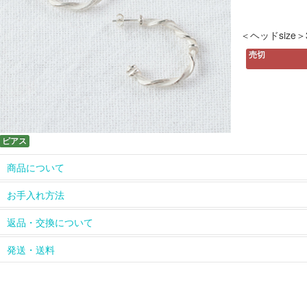
＜ヘッドsize＞3
売切
ピアス
商品について
ホームページに掲載している以外の長さのチェーンや、ペンダン
お手入れ方法
については
contact
からお問い合わせください。
革ひもは天然皮を使用しているため、使っていくうちに風合いが
【長く綺麗にお使いいただくために】
返品・交換について
をお楽しみください。
シルバーのアクセサリーは、ご使用にならないときは密閉できる
天然石、天然素材のひとつひとつの色、模様の違い、多少のキズ
れて保管してください。酸化による変色の進行を防ぐことができ
お届けした商品は到着後すぐにご確認ください。
発送・送料
ピアスの金具（耳に触れる部分）をチタンに変更できるものもあ
※購入された商品は密閉できる袋に入れてお届けします。
返品、交換は商品到着後８日以内とさせていただきます。返品、交換
お問い合わせください。
【シルバーが変色してしまったら】
のメールまたはお電話にてご連絡ください。
商品は手作りのため、お申込み受付後１～２週間以内にお届けい
artseaのシルバーアクセサリーは、磨きをかけずマット仕上げ
また、お客様の都合による返品、交換については返送料、再送料
品が届かない場合には、お手数ですがartseaまでお問い合わせく
風合いに仕上げています。銀磨きクロスで磨いてしまうと風合い
ご了承ください。返送された商品到着後、返品、交換のお手続き
商品の在庫や制作の都合上お届けまでに２週間以上かかる場合は