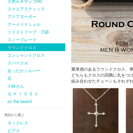
天然石＆サンゴetc.
スクエアスティック
アクアヌーボー
マーメイドシェル
ツイストフープ・刃跡
スノーフレーク
ラウンドクロス
エンシャントクロス
スパークル
重厚感のあるラウンドクロス、華
あったかシルバー
どちらもクロスの四隅に丸をつ
豆
組み合わせたチェーンもそれぞ
小鉢さん
Ｇ Ｈ Ｉ Ｓ Ｓ Ｕ
on the beach
商品から選ぶ
ネックレス
ピアス