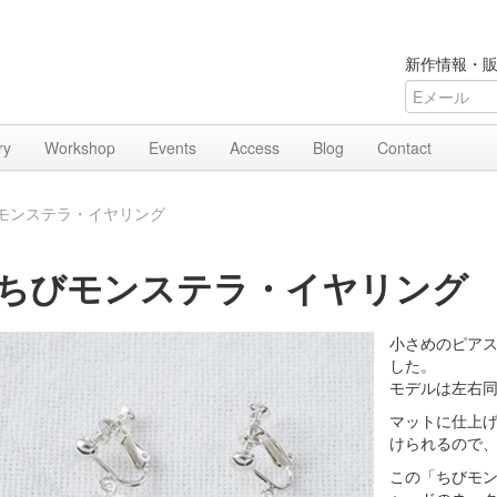
新作情報・販
ry
Workshop
Events
Access
Blog
Contact
モンステラ・イヤリング
ちびモンステラ・イヤリング
小さめのピア
した。
モデルは左右
マットに仕上
けられるので
この「ちびモ