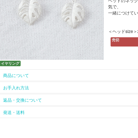
ヘッドのネッ
気で、
一緒につけて
＜ヘッドsize＞2
売切
イヤリング
商品について
ホームページに掲載している以外の長さのチェーンや、ペンダン
お手入れ方法
については
contact
からお問い合わせください。
革ひもは天然皮を使用しているため、使っていくうちに風合いが
【長く綺麗にお使いいただくために】
返品・交換について
をお楽しみください。
シルバーのアクセサリーは、ご使用にならないときは密閉できる
天然石、天然素材のひとつひとつの色、模様の違い、多少のキズ
れて保管してください。酸化による変色の進行を防ぐことができ
お届けした商品は到着後すぐにご確認ください。
発送・送料
ピアスの金具（耳に触れる部分）をチタンに変更できるものもあ
※購入された商品は密閉できる袋に入れてお届けします。
返品、交換は商品到着後８日以内とさせていただきます。返品、交換
お問い合わせください。
【シルバーが変色してしまったら】
のメールまたはお電話にてご連絡ください。
商品は手作りのため、お申込み受付後１～２週間以内にお届けい
artseaのシルバーアクセサリーは、磨きをかけずマット仕上げ
また、お客様の都合による返品、交換については返送料、再送料
品が届かない場合には、お手数ですがartseaまでお問い合わせく
風合いに仕上げています。銀磨きクロスで磨いてしまうと風合い
ご了承ください。返送された商品到着後、返品、交換のお手続き
商品の在庫や制作の都合上お届けまでに２週間以上かかる場合は