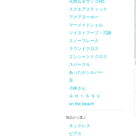
天然石＆サンゴetc.
スクエアスティック
アクアヌーボー
マーメイドシェル
ツイストフープ・刃跡
スノーフレーク
ラウンドクロス
エンシャントクロス
スパークル
あったかシルバー
豆
小鉢さん
Ｇ Ｈ Ｉ Ｓ Ｓ Ｕ
on the beach
商品から選ぶ
ネックレス
ピアス