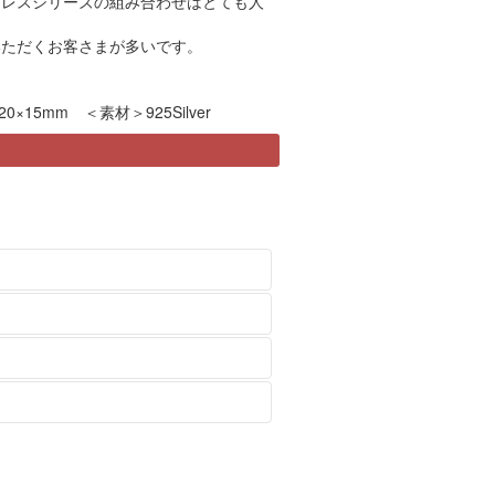
クレスシリーズの組み合わせはとても人
いただくお客さまが多いです。
0×15mm ＜素材＞925Silver
トヘッドのみ、チェーンのみの注文
変わっていきます。変化する風合い
袋（ジッパーのついた袋など）に入
はご了承ください。
ます。
ります。ご希望のかたは
の際には必ず事前にcontactから
contact
より
たします。２週間以上経過しても商
をすることによって柔らかい輝きのある
をお客様にご負担いただきますので
ださい。
を損ないますので、液体タイプのシ
をいたします。
、お申し込み後ただちにご連絡いた