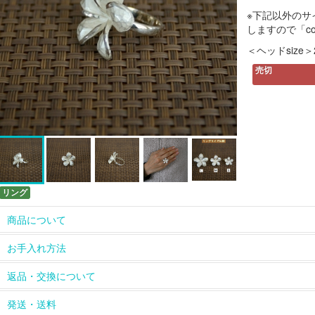
※下記以外のサ
しますので「c
＜ヘッドsize＞2
売切
リング
商品について
ホームページに掲載している以外の長さのチェーンや、ペンダン
お手入れ方法
については
contact
からお問い合わせください。
革ひもは天然皮を使用しているため、使っていくうちに風合いが
【長く綺麗にお使いいただくために】
返品・交換について
をお楽しみください。
シルバーのアクセサリーは、ご使用にならないときは密閉できる
天然石、天然素材のひとつひとつの色、模様の違い、多少のキズ
れて保管してください。酸化による変色の進行を防ぐことができ
お届けした商品は到着後すぐにご確認ください。
発送・送料