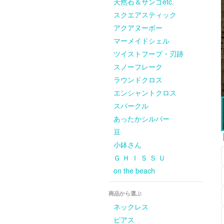
天然石＆サンゴetc.
スクエアスティック
アクアヌーボー
マーメイドシェル
ツイストフープ・刃跡
スノーフレーク
ラウンドクロス
エンシャントクロス
スパークル
あったかシルバー
豆
小鉢さん
Ｇ Ｈ Ｉ Ｓ Ｓ Ｕ
on the beach
商品から選ぶ
ネックレス
ピアス