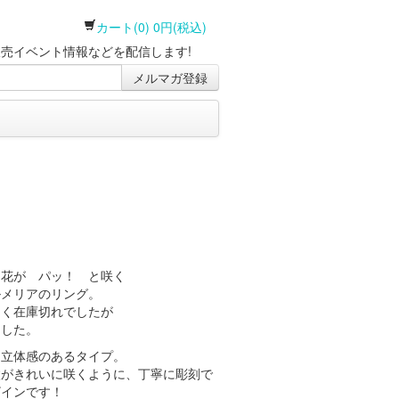
カート(0) 0円(税込)
売イベント情報などを配信します!
メルマガ登録
な花が パッ！ と咲く
ルメリアのリング。
らく在庫切れでしたが
ました。
に立体感のあるタイプ。
枚がきれいに咲くように、丁寧に彫刻で
ザインです！