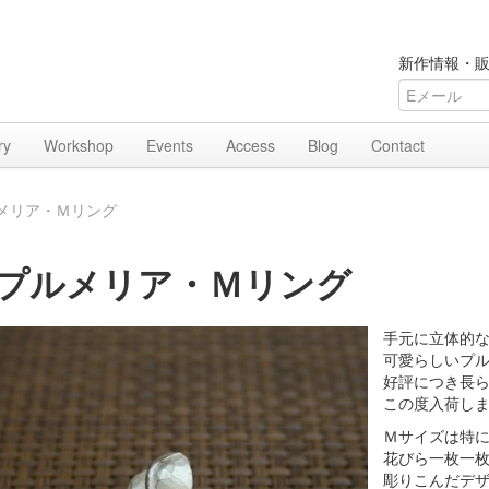
新作情報・販
ry
Workshop
Events
Access
Blog
Contact
メリア・Ｍリング
プルメリア・Ｍリング
手元に立体的
可愛らしいプ
好評につき長
この度入荷し
Ｍサイズは特
花びら一枚一
彫りこんだデ