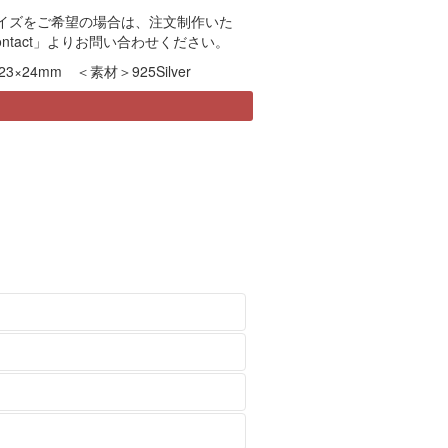
イズをご希望の場合は、注文制作いた
ontact」よりお問い合わせください。
3×24mm ＜素材＞925Silver
トヘッドのみ、チェーンのみの注文
変わっていきます。変化する風合い
袋（ジッパーのついた袋など）に入
はご了承ください。
ます。