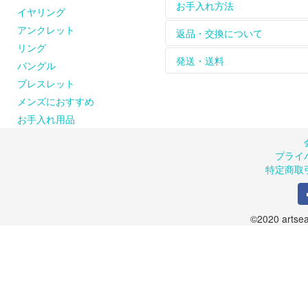
ホームページに掲載して
お手入れ方法
イヤリング
については
contact
からお
アンクレット
革ひもは天然皮を使用し
【長く綺麗にお使いいた
返品・交換について
をお楽しみください。
シルバーのアクセサリー
リング
天然石、天然素材のひと
れて保管してください。
お届けした商品は到着後
発送・送料
バングル
ピアスの金具（耳に触れ
※購入された商品は密閉で
返品、交換は商品到着後８
ブレスレット
お問い合わせください。
【シルバーが変色してし
のメールまたはお電話に
商品は手作りのため、お
artseaのシルバーア
また、お客様の都合によ
品が届かない場合には、お手
メンズにおすすめ
風合いに仕上げています
ご了承ください。返送さ
商品の在庫や制作の都合
お手入れ用品
ルバークリーナーでのお
します。
クロスでのお手入れも可
お申込み受付後、出荷準
のでご了承ください。（
プライ
＜送料について＞
特定商取
１回の発送につき600円
１回のご注文が10,800
©2020 artsea.