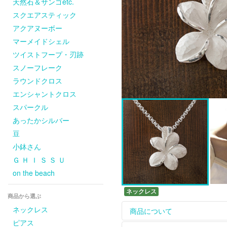
天然石＆サンゴetc.
スクエアスティック
アクアヌーボー
マーメイドシェル
ツイストフープ・刃跡
スノーフレーク
ラウンドクロス
エンシャントクロス
スパークル
あったかシルバー
豆
小鉢さん
Ｇ Ｈ Ｉ Ｓ Ｓ Ｕ
on the beach
ネックレス
商品から選ぶ
ネックレス
商品について
ピアス