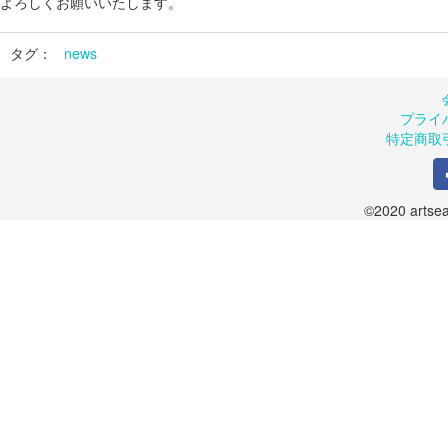
よろしくお願いいたします。
タグ：
news
プライ
特定商取
©2020 artsea.