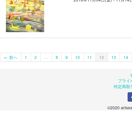
← 前へ
1
2
…
8
9
10
11
12
13
14
プライ
特定商取
©2020 artsea.