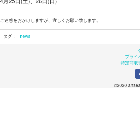
4月25
日(土)、26日(日)
ご迷惑をおかけしますが、宜しくお願い致します。
タグ：
news
プライ
特定商取
©2020 artsea.