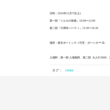
日時：2024年12月7日(土)
第一部『イルカの祭典』10:00〜13:00
第二部『20周年パーティ』13:30〜16:30
ール
場所：東京ポートシティ竹芝・ポートホ
入場料：第一部 入場無料、第二部 大人¥13000
タグ：
news