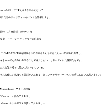
の田代こずえさんが中心となって
ozu cafe
日だけのチャリティーイベントを開催します。
1
日時：
月
日
日
時〜
時
7
31
(
) 10
14
場所：アートシー
ギャラリーの駐車場
『
＆
展を開催される作家さんたちのあたたかい気持ちに共感し、
LOVE
PEACE
ささやかでも自分に出来ることで協力したい！と集ってくれた仲間たちです。
みんな巡り巡って誰かに助けられている。
そんな優しい気持ちと笑顔があふれる、楽しいチャリティーマルシェ
🌈
にしたいと思います♪』
マクラメ雑貨
□Uminokosary
天然石アクセサリー
□Crescent
ホタルガラス雑貨・アクセサリー
□chi-tan