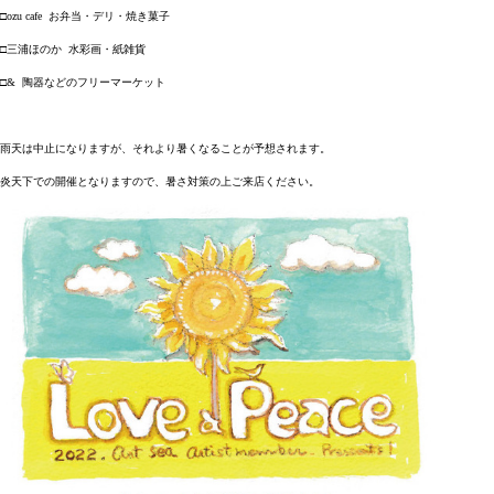
お弁当・デリ・焼き菓子
□ozu cafe
三浦ほのか
水彩画・紙雑貨
□
陶器などのフリーマーケット
□&
雨天は中止になりますが、それより
暑くなることが予想されます。
炎天下での開催となりますので、暑さ対策の上ご来店ください。