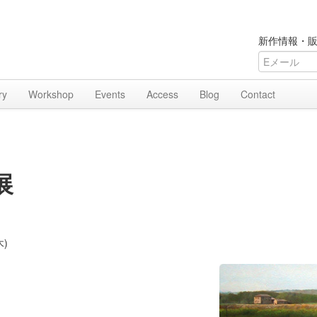
新作情報・販
ry
Workshop
Events
Access
Blog
Contact
展
木)