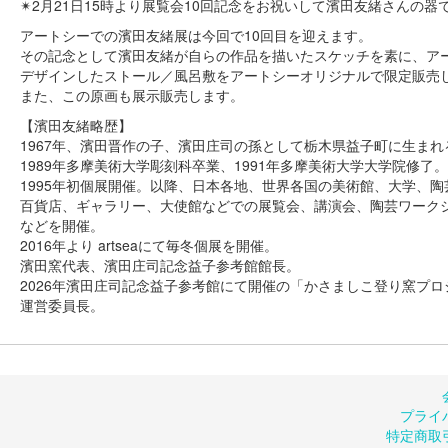
✴︎2月21日15時より展覧会10回記念をお祝いして濱田友緒さんの器
アートシーでの濱田友緒展は今回で10回目を迎えます。
その記念として濱田友緒が自らの作品を描いたスケッチを素に、ア
デザインしたストール／風呂敷をアートシーオリジナルで限定販売
また、この原画も展示販売します。
【濱田友緒略歴】
1967年、濱田晋作の子、濱田庄司の孫として栃木県益子町に生まれ
1989年多摩美術大学彫刻科卒業、1991年多摩美術大学大学院修了。
1995年初個展開催。以降、日本各地、世界各国の美術館、大学、陶
百貨店、ギャラリー、大使館などでの展覧会、講演会、陶芸ワーク
などを開催。
2016年より artseaにて毎冬個展を開催。
濱田窯代表、濱田庄司記念益子参考館館長。
2026年濱田庄司記念益子参考館にて開催の「かさましこ登り窯プロ
運営委員長。
プライ
特定商取