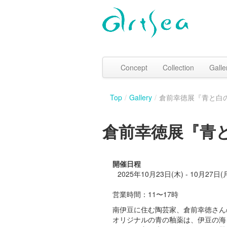
Concept
Collection
Galle
Top
/
Gallery
/
倉前幸徳展『青と白
倉前幸徳展『青
開催日程
2025年10月23日(木) - 10月27日(
営業時間：11〜17時
南伊豆に住む陶芸家、倉前幸徳さん
オリジナルの青の釉薬は、伊豆の海