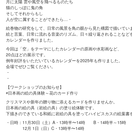
月に太陽 雲や風空を飛べるものたち
猫のしっぽに鬼の角
そしてそれからもし
人が空に属することができたら…・
絵巻物の研究をして、日常の風景を鳥の眼から見た構図で描いてい
絵と言葉、日常に流れる音楽のリズム、日々繰り返されることなど
カレンダーを作りました。
今回は「空」をテーマにしたカレンダーの原画や水彩画など、
20点ほどの展示です。
例年好評をいただいているカレンダーを2025年も作りました。
会場でぜひご覧ください。
・
・
【ワークショップのお知らせ】
◉日本画の絵の具体験～花のカード作り
クリスマスや新年の贈り物に添えるカードを作りませんか。
日本画の絵の具（岩絵の具）の塗り絵体験です。
下描きのできている和紙に岩絵の具を塗ってハイビスカスの絵葉書
・日時：11月30日（土）A・13時半〜14時 B・14時半～15時
12月 1日（日）C・13時半〜14時