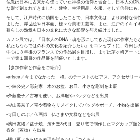
仏教は日本に古来から伝っていた神様の信仰と習合し、日本人のDN
な形で刻まれてきました。建物、生活用品、衣服、そして信仰にも
そして、江戸時代に鎖国をしたことで、日本文化は、より独特な個
ました。浮世絵や日本画、様々な美術工芸等。また、江戸のイキイ
暮らしの熱気も日本の文化に大きな影響を与え続けました。
カノン展では、『日本人のDNA・魂を形にしてきた現代の作家たち
私たちならではの和の文化を紹介したい』をコンセプトに、寺田し
中心に３年後のフランスでの作品展を目指し、まずは茅ヶ崎アート
ーで第１回目の作品展を開催いたします。
【参加作家と作品をご紹介】
▪️artsea／今までなかった「和」のテーストのピアス、アクセサリ
▪️小鉢公史／彫刻家 木のお盆、お皿、小さな彫刻を出展
▪️斉藤慶子／古布を使い、お洋服やバッグなどを出展
▪️杉山美奈子／帯や着物をリメイクしてバッグやポーチ、小物を出展
▪️寺田しのぶ／仏画師 仏さまや文様などを出展
▪️濱田友緒／益子焼、濱田窯3代目 登り窯で制作したマグカップ類
香合（蓋物）を出展
▪️樋口薫／あらゆる表現を試みたい「つくる人」