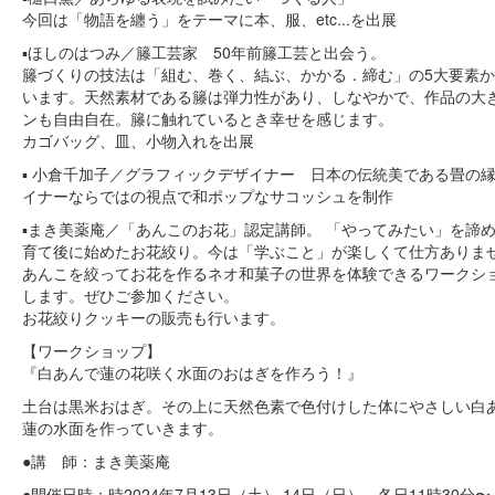
今回は「物語を纏う」をテーマに本、服、etc...を出展
▪️ほしのはつみ／籐工芸家 50年前籐工芸と出会う。
籐づくりの技法は「組む、巻く、結ぶ、かかる．締む」の5大要素
います。天然素材である籐は弾力性があり、しなやかで、作品の大
ンも自由自在。籐に触れているとき幸せを感じます。
カゴバッグ、皿、小物入れを出展
▪️ 小倉千加子／グラフィックデザイナー 日本の伝統美である畳の
イナーならではの視点で和ポップなサコッシュを制作
▪️まき美薬庵／「あんこのお花」認定講師。 「やってみたい」を諦
育て後に始めたお花絞り。今は「学ぶこと」が楽しくて仕方ありま
あんこを絞ってお花を作るネオ和菓子の世界を体験できるワークシ
します。ぜひご参加ください。
お花絞りクッキーの販売も行います。
【ワークショップ】
『白あんで蓮の花咲く水面のおはぎを作ろう！』
土台は黒米おはぎ。その上に天然色素で色付けした体にやさしい白
蓮の水面を作っていきます。
●講 師：まき美薬庵
●開催日時：時2024年7月13日（土） 14日（日） 各日11時30分〜 