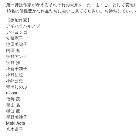
第一弾は作家が考えるそれぞれの未来を「た・ま・ご」として表現
18名の個性豊かな作品たちに会いに来てください。お待ちしていま
【参加作家】
アイハラハルノブ
アベヨシコ
安藤彩子
池田美弥子
内田 充
宇野アンナ
宇野 務
小倉千加子
小野岳也
小鉢公史
寺田しのぶ
nicosui
信時 茂
畠山 晶
樋口 薫
星野美津子
Maki Aota
八木道子