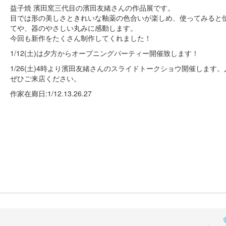
益子焼 濱田窯三代目の濱田友緒さんの作品展です。
目では形の美しさときれいな釉薬の色合いが楽しめ、使ってみると
てや、器のやさしい丸みに感動します。
今回も新作をたくさん制作してくれました！
1/12(土)は夕方からオープニングパーティー開催致します！
1/26(土)4時より濱田友緒さんのスライドトークショウ開催します
ぜひご来店ください。
作家在廊日:1/12.13.26.27