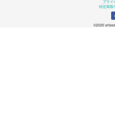
プライ
特定商取
©2020 artsea.