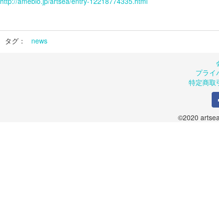
http://ameblo.jp/artsea/entry-12218774335.html
タグ：
news
プライ
特定商取
©2020 artsea.