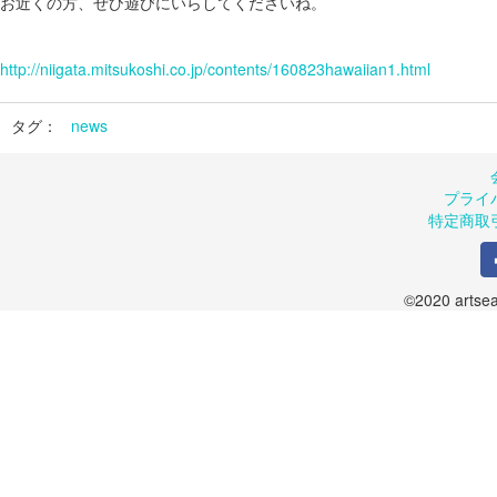
お近くの方、ぜひ遊びにいらしてくださいね。
http://niigata.mitsukoshi.co.jp/contents/160823hawaiian1.html
タグ：
news
プライ
特定商取
©2020 artsea.