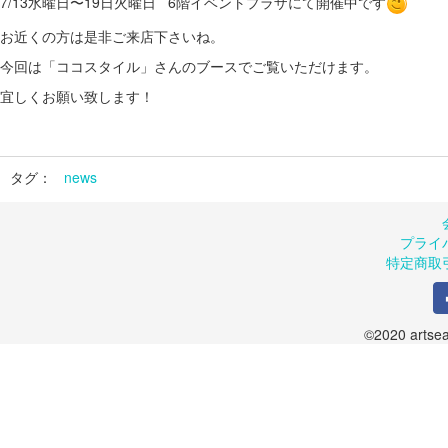
7/13水曜日〜19日火曜日 6階イベントプラザにて開催中です
お近くの方は是非ご来店下さいね。
今回は「ココスタイル」さんのブースでご覧いただけます。
宜しくお願い致します！
タグ：
news
プライ
特定商取
©2020 artsea.