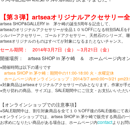
【第３弾】artseaオリジナルアクセサリー全品
artsea SHOP&GALLERY in 茅ケ崎の誕生5周年を記念して、
artseaのオリジナルアクセサリーが全品１０％OFFになる特別SALE
シルバーアクセサリー、ゴールドアクセサリー、天然石のシリーズ、珊
artseaオリジナルのものはすべてが対象になるまたとないチャンス。
セール期間： 2014年3月7日（金）～3月21日（金）
開催場所： artsea SHOP in 茅ケ崎 ＆ ホームページ内
※開催時間は以下の通りです
artsea SHOP in 茅ケ崎：期間中の11:00-18:00 火・水曜定休
ホームページ内オンラインショップ：2014/3/7 am0:00〜3/21 pm23:
※対象商品はartseaオリジナルアクセサリーのみとなります。作家
※売り切れの商品、サイズは、SALE期間中にご注文・お支払いいただ
【オンラインショップでの注意事項】
※SALE期間中は、割引対象商品を全て１０％OFF後のSALE価格にて
※オンラインショップでは、artsea SHOP in 茅ケ崎で販売す
contact
お求めになりたい商品がある場合は、ホームページ内
よりお問