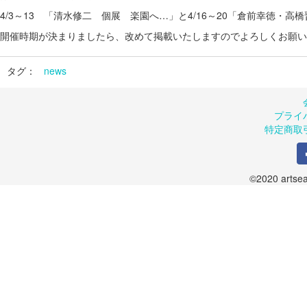
4/3～13 「清水修二 個展 楽園へ…」と4/16～20「倉前幸徳・
開催時期が決まりましたら、改めて掲載いたしますのでよろしくお願い
タグ：
news
プライ
特定商取
©2020 artsea.