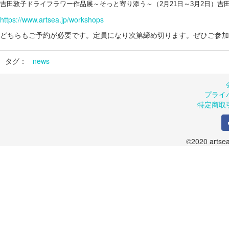
吉田敦子ドライフラワー作品展～そっと寄り添う～（2月21日～3月2日）吉
https://www.artsea.jp/workshops
どちらもご予約が必要です。定員になり次第締め切ります。ぜひご参加
タグ：
news
プライ
特定商取
©2020 artsea.