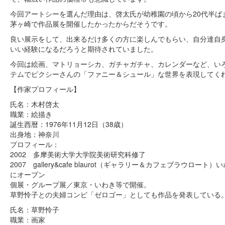
今回アートシーを選んだ理由は、啓太氏が幼稚園の頃から20代半ば
茅ヶ崎で作品展を開催したかったからだそうです。
良い展示をして、出来るだけ多くの方に楽しんでもらい、自分達自
いい経験になるだろうと期待されていました。
今回は絵画、マトリョーシカ、ガチャガチャ、カレンダーなど、い
テムでピクシーさんの「ファニー＆シュール」な世界を表現してく
【作家プロフィール】
氏名：木村啓太
職業：絵描き
誕生西暦：1976年11月12日（38歳）
出身地：神奈川
プロフィール：
2002 多摩美術大学大学院美術研究科修了
2007 gallery&cafe blaurot（ギャラリー＆カフェブラウロート
にオープン
個展・グループ展／東京・いわき等で開催。
草野怜子との夫婦コンビ「ゼロゴー」としても作品を発表している
氏名：草野怜子
職業：画家