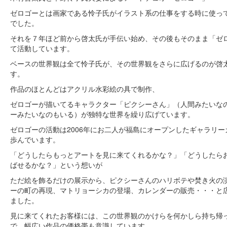
ゼロゴーとは画家である怜子氏がイラスト系の仕事をする時に使っ
でした。
それを７年ほど前から啓太氏が手伝い始め、その後もそのまま「ゼ
て活動しています。
ベースの世界観は全て怜子氏が、その世界観をさらに広げるのが啓
す。
作品のほとんどはアクリル水彩絵の具で制作、
ゼロゴーが描いてるキャラクター「ピクシーさん」（人間みたいな
ーみたいなのもいる）が独特な世界を繰り広げています。
ゼロゴーの活動は2006年にお二人が福島にオープンしたギャラリー
歩んでいます。
「どうしたらもっとアートを見に来てくれるかな？」「どうしたら
ばせるかな？」という想いが
ただ絵を飾るだけの展示から、ピクシーさんのハリボテや焚き火の
ーの町の再現、マトリョーシカの登場、カレンダーの販売・・・と
ました。
見に来てくれたお客様には、この世界観のかけらを何かしら持ち帰
で、幅広い作品の価格帯も意識しています。