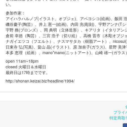
い。
参加作家：
アイハラハルノブ(イラスト、オブジェ)、アベヨシコ(絵画)、飯田 浩
磯谷慶子(陶芸）、井上 憲一(絵画)、内田 充(彫刻)、宇野アンナ(Tシ
宇野 務(ブロンズ）、岡 典明（立体造形）、キアリタ（イタリアン
倉前 幸徳（陶芸）、三宮 浩子（切り絵）、高橋 晋市（木彫オブジ
ナガイエツコ（フエルト）、ナスマサタカ（樹脂アート）、nicosui
日東寺 弘(写真)、畠山 晶(イラスト)、原 加奈子(ガラス)、星野 美
本多 恵理（絵画）、mano*mano(ニットアート)、山崎 雄一(ガラス
open 11am~18pm
closed 火曜日＆水曜日
最終日は17時までです。
http://shonan.keizai.biz/headline/1994/
プライ
特定商取