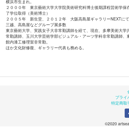
横浜市生まれ。
２０００年 東京藝術大学大学院美術研究科博士後期課程芸術学保
了学位取得（美術博士）
２００５年 新生堂、２０１２年 大阪高島屋ギャラリーNEXTに
三越、高島屋などグループ展多数
東京藝術大学、実践女子大非常勤講師を経て、現在、多摩美術大学
常勤講師、玉川大学芸術学部ビジュアル・アーツ学科非常勤講師、
館内漆工修理室非常勤。
ほか文化財修復、ギャラリー代表も務める。
プライ
特定商取
©2020 artsea.