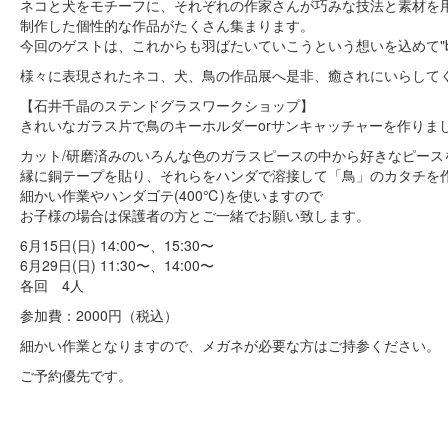
ネコと犬をモチーフに、それぞれの作家さんが巧みな技法と素材を
制作した個性的な作品がたくさん集まります。
今回のゲストは、これからも羽ばたいていこうという想いを込めて"bir
様々に表現されたネコ、犬、鳥の作品展へ是非、癒されにいらして
【石井千晶のステンドグラスワークショップ】
きれいなガラス片で鳥のキーホルダーorサンキャッチャーを作りまし
カット/研磨済みのいろんな色のガラスピースの中から好きなピース
縁に銅テープを貼り、それらをハンダで溶接して「鳥」のカタチを
細かい作業やハンダゴテ(400℃)を使いますので
お子様の場合は保護者の方とご一緒でお願い致します。
6月15日(日) 14:00〜、15:30〜
6月29日(日) 11:30〜、14:00〜
各回 4人
参加費：2000円（税込）
細かい作業となりますので、メガネが必要な方はご持参ください。
ご予約優先です。