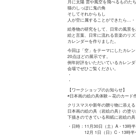
月に太陽 雲や風空を飛べるものた
猫のしっぽに鬼の角
そしてそれからもし
人が空に属することができたら…・
絵巻物の研究をして、日常の風景を
絵と言葉、日常に流れる音楽のリズ
カレンダーを作りました。
今回は「空」をテーマにしたカレン
20点ほどの展示です。
例年好評をいただいているカレンダー
会場でぜひご覧ください。
・
・
【ワークショップのお知らせ】
◉日本画の絵の具体験～花のカード
クリスマスや新年の贈り物に添える
日本画の絵の具（岩絵の具）の塗り
下描きのできている和紙に岩絵の具
・日時：11月30日（土）A・13時
12月 1日（日）C・13時半〜