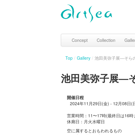
Concept
Collection
Galle
Top
/
Gallery
/
池田美弥子展―そらのも
池田美弥子展―そら
開催日程
2024年11月29日(金) - 12月08日(
営業時間：11〜17時(最終日は16時
休廊日：月火水曜日
空に属するとおもわれるもの