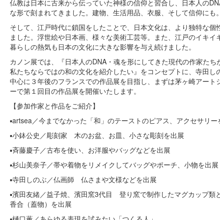
仏教は日本に古来から伝っていた神様の信仰と習合し、日本人のDN
な形で刻まれてきました。建物、生活用品、衣服、そして信仰にも
そして、江戸時代に鎖国をしたことで、日本文化は、より独特な個
ました。浮世絵や日本画、様々な美術工芸等。また、江戸のイキイ
暮らしの熱気も日本の文化に大きな影響を与え続けました。
カノン展では、『日本人のDNA・魂を形にしてきた現代の作家たち
私たちならではの和の文化を紹介したい』をコンセプトに、寺田し
中心に３年後のフランスでの作品展を目指し、まずは茅ヶ崎アート
ーで第１回目の作品展を開催いたします。
【参加作家と作品をご紹介】
▪️artsea／今までなかった「和」のテーストのピアス、アクセサリ
▪️小鉢公史／彫刻家 木のお盆、お皿、小さな彫刻を出展
▪️斉藤慶子／古布を使い、お洋服やバッグなどを出展
▪️杉山美奈子／帯や着物をリメイクしてバッグやポーチ、小物を出展
▪️寺田しのぶ／仏画師 仏さまや文様などを出展
▪️濱田友緒／益子焼、濱田窯3代目 登り窯で制作したマグカップ類
香合（蓋物）を出展
▪️樋口薫／あらゆる表現を試みたい「つくる人」