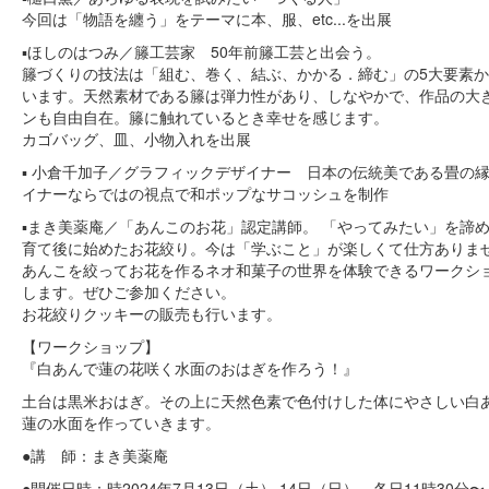
今回は「物語を纏う」をテーマに本、服、etc...を出展
▪️ほしのはつみ／籐工芸家 50年前籐工芸と出会う。
籐づくりの技法は「組む、巻く、結ぶ、かかる．締む」の5大要素
います。天然素材である籐は弾力性があり、しなやかで、作品の大
ンも自由自在。籐に触れているとき幸せを感じます。
カゴバッグ、皿、小物入れを出展
▪️ 小倉千加子／グラフィックデザイナー 日本の伝統美である畳の
イナーならではの視点で和ポップなサコッシュを制作
▪️まき美薬庵／「あんこのお花」認定講師。 「やってみたい」を諦
育て後に始めたお花絞り。今は「学ぶこと」が楽しくて仕方ありま
あんこを絞ってお花を作るネオ和菓子の世界を体験できるワークシ
します。ぜひご参加ください。
お花絞りクッキーの販売も行います。
【ワークショップ】
『白あんで蓮の花咲く水面のおはぎを作ろう！』
土台は黒米おはぎ。その上に天然色素で色付けした体にやさしい白
蓮の水面を作っていきます。
●講 師：まき美薬庵
●開催日時：時2024年7月13日（土） 14日（日） 各日11時30分〜 