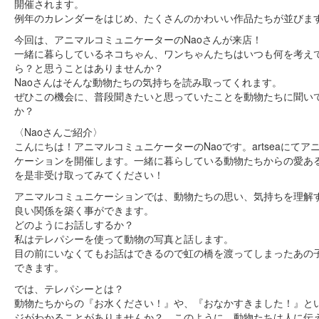
開催されます。
例年のカレンダーをはじめ、たくさんのかわいい作品たちが並びま
今回は、アニマルコミュニケーターのNaoさんが来店！
一緒に暮らしているネコちゃん、ワンちゃんたちはいつも何を考え
ら？と思うことはありませんか？
Naoさんはそんな動物たちの気持ちを読み取ってくれます。
ぜひこの機会に、普段聞きたいと思っていたことを動物たちに聞い
か？
〈Naoさんご紹介〉
こんにちは！アニマルコミュニケーターのNaoです。artseaにてア
ケーションを開催します。一緒に暮らしている動物たちからの愛あ
を是非受け取ってみてください！
アニマルコミュニケーションでは、動物たちの思い、気持ちを理解
良い関係を築く事ができます。
どのようにお話しするか？
私はテレパシーを使って動物の写真と話します。
目の前にいなくてもお話はできるので虹の橋を渡ってしまったあの
できます。
では、テレパシーとは？
動物たちからの『お水ください！』や、『おなかすきました！』と
ジがわかることがありませんか？ このように、動物たちは人に伝