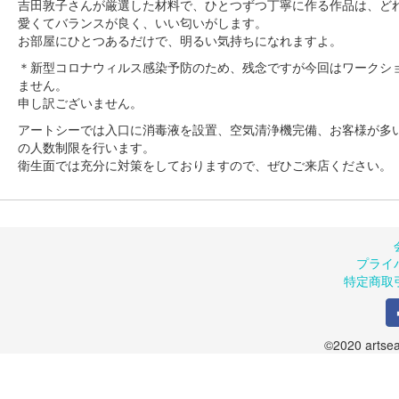
吉田敦子さんが厳選した材料で、ひとつずつ丁寧に作る作品は、ど
愛くてバランスが良く、いい匂いがします。
お部屋にひとつあるだけで、明るい気持ちになれますよ。
＊新型コロナウィルス感染予防のため、残念ですが今回はワークシ
ません。
申し訳ございません。
アートシーでは入口に消毒液を設置、空気清浄機完備、お客様が多
の人数制限を行います。
衛生面では充分に対策をしておりますので、ぜひご来店ください。
プライ
特定商取
©2020 artsea.