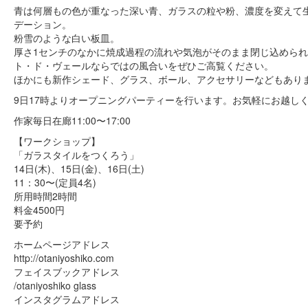
青は何層もの色が重なった深い青、ガラスの粒や粉、濃度を変えて
デーション。
粉雪のような白い板皿。
厚さ1センチのなかに焼成過程の流れや気泡がそのまま閉じ込めら
ト・ド・ヴェールならではの風合いをぜひご高覧ください。
ほかにも新作シェード、グラス、ボール、アクセサリーなどもあり
9日17時よりオープニングパーティーを行います。お気軽にお越し
作家毎日在廊11:00〜17:00
【ワークショップ】
「ガラスタイルをつくろう」
14日(木)、15日(金)、16日(土)
11：30〜(定員4名)
所用時間2時間
料金4500円
要予約
ホームページアドレス
http://otaniyoshiko.com
フェイスブックアドレス
/otaniyoshiko glass
インスタグラムアドレス