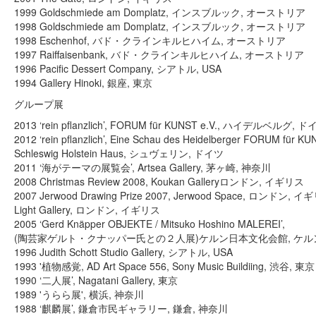
1999 Goldschmiede am Domplatz, インスブルック, オーストリア
1998 Goldschmiede am Domplatz, インスブルック, オーストリア
1998 Eschenhof, バド・クラインキルヒハイム, オーストリア
1997 Raiffaisenbank, バド・クラインキルヒハイム, オーストリア
1996 Pacific Dessert Company, シアトル, USA
1994 Gallery Hinoki, 銀座, 東京
グループ展
2013 ‘rein pflanzlich’, FORUM für KUNST e.V., ハイデルベルグ, 
2012 ‘rein pflanzlich’, Eine Schau des Heidelberger FORUM für KU
Schleswig Holstein Haus, シュヴェリン, ドイツ
2011 ‘海がテーマの展覧会’, Artsea Gallery, 茅ヶ崎, 神奈川
2008 Christmas Review 2008, Koukan Galleryロンドン, イギリス
2007 Jerwood Drawing Prize 2007, Jerwood Space, ロンドン, 
Light Gallery, ロンドン, イギリス
2005 ‘Gerd Knäpper OBJEKTE / Mitsuko Hoshino MALEREI’,
(陶芸家ゲルト・クナッパー氏との２人展)ケルン日本文化会館, ケルン
1996 Judith Schott Studio Gallery, シアトル, USA
1993 '植物感覚, AD Art Space 556, Sony Music Buildiing, 渋谷, 東京
1990 ‘二人展’, Nagatani Gallery, 東京
1989 'うらら展', 横浜, 神奈川
1988 ‘麒麟展’, 鎌倉市民ギャラリー, 鎌倉, 神奈川