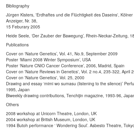
Bibliography
Jürgen Kisters, 'Erdhaftes und die Flüchtigkeit des Daseins', Kölner
Anzeiger, Nr. 38,
15 Feburary 2005
Heide Seele, ‘Der Zauber der Bawegung’, Rhein-Neckar-Zeitung, 18.
Publications
Cover on ‘Nature Genetics’, Vol. 41, No.9, September 2009
Poster ‘Miami 2008 Winter Symposium’, USA
Poster ‘Nature CNIO Cancer Conference’, 2006, Madrid, Spain
Cover on 'Nature Reviews in Genetics', Vol. 2 no.4, 235-322, April 
Cover on 'Nature Genetics', Vol. 25, 2000
Drawing and essay ‘mimi wo sumasu (listening to the silence)’ Per
1995, Japan
Biweekly drawing contributions, Tenchijin magazine, 1993-96, Japa
Others
2008 workshop at Unicorn Theatre, London, UK
2004 workshop at British Museum, London, UK
1994 Butoh performance ‘ Wondering Soul’. Asbesto Theatre, Toky