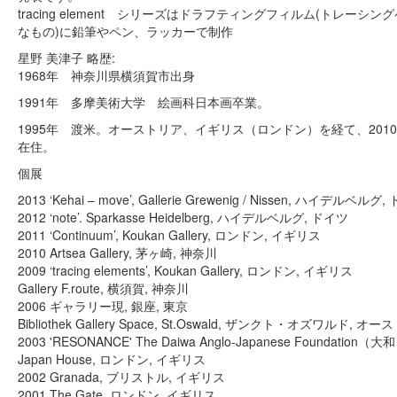
tracing element シリーズはドラフティングフィルム(トレーシ
なもの)に鉛筆やペン、ラッカーで制作
星野 美津子 略歴:
1968年 神奈川県横須賀市出身
1991年 多摩美術大学 絵画科日本画卒業。
1995年 渡米。オーストリア、イギリス（ロンドン）を経て、201
在住。
個展
2013 ‘Kehai – move’, Gallerie Grewenig / Nissen, ハイデルベルグ
2012 ‘note’. Sparkasse Heidelberg, ハイデルベルグ, ドイツ
2011 ‘Continuum’, Koukan Gallery, ロンドン, イギリス
2010 Artsea Gallery, 茅ヶ崎, 神奈川
2009 ‘tracing elements’, Koukan Gallery, ロンドン, イギリス
Gallery F.route, 横須賀, 神奈川
2006 ギャラリー現, 銀座, 東京
Bibliothek Gallery Space, St.Oswald, ザンクト・オズワルド, オ
2003 'RESONANCE' The Daiwa Anglo-Japanese Foundatio
Japan House, ロンドン, イギリス
2002 Granada, ブリストル, イギリス
2001 The Gate, ロンドン, イギリス